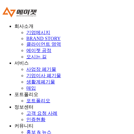
회사소개
기업메시지
BRAND STORY
클라이언트 영역
에이젯 공정
오시는 길
서비스
사업장 폐기물
기업이사 폐기물
생활계폐기물
매입
포트폴리오
포트폴리오
정보센터
고객 요청 사례
인증현황
커뮤니티
홍보 & 뉴스