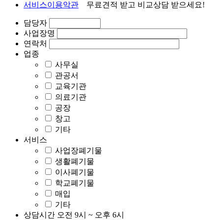
서비스이용악관
무료견적
받고
비교상담
받으세요!
담당자
사업장명
연락처
업종
사무실
관공서
교육기관
의료기관
공장
창고
기타
서비스
사업장폐기물
생활폐기물
이사폐기물
학교폐기물
이전이나 폐기 계획이 있으시다면,
매입
지금 바로
전문가그룹 에이젯
과 상의하세요.
기타
에이젯의 차별화된 서비스
를 만나보실 수 있습니다.
상담시간
오전 9시 ~ 오후 6시