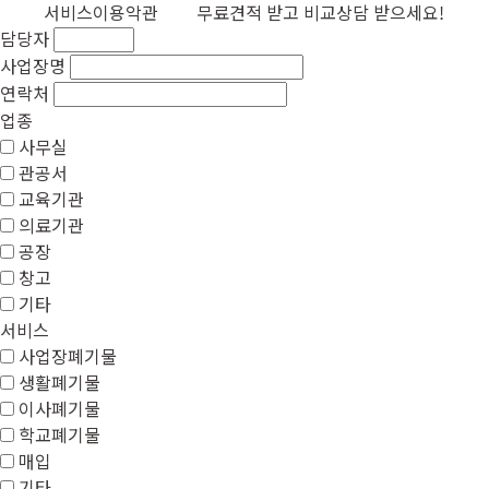
서비스이용악관
무료견적
받고
비교상담
받으세요!
담당자
이전이나 폐기 계획이 있으시다면,
사업장명
지금 바로
전문가그룹 에이젯
과 상의하세요.
에이젯의 차별화된 서비스
를 만나보실 수 있습니다.
연락처
업종
무료견적
상담 바로가기
Click
무료견적
상담 바로가기
사무실
관공서
Click
교육기관
의료기관
공장
창고
기타
서비스
사업장폐기물
생활폐기물
이사폐기물
학교폐기물
매입
기타