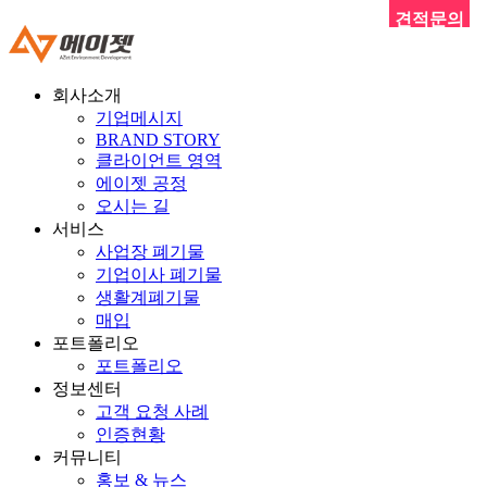
견적문의
회사소개
기업메시지
BRAND STORY
클라이언트 영역
에이젯 공정
오시는 길
서비스
사업장 폐기물
기업이사 폐기물
생활계폐기물
매입
포트폴리오
포트폴리오
정보센터
고객 요청 사례
인증현황
커뮤니티
홍보 & 뉴스